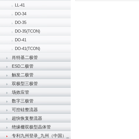
LL-41
DO-34
DO-35
DO-35(TCON)
DO-41
DO-41(TCON)
肖特基二极管
ESD二极管
触发二极管
双极型三极管
场效应管
数字三极管
可控硅整流器
超快恢复整流器
绝缘栅双极型晶体管
专利九州登录_九州（中国）_