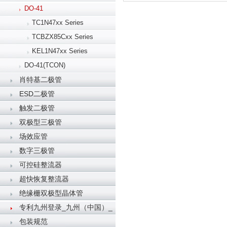
DO-41
TC1N47xx Series
TCBZX85Cxx Series
KEL1N47xx Series
DO-41(TCON)
肖特基二极管
ESD二极管
触发二极管
双极型三极管
场效应管
数字三极管
可控硅整流器
超快恢复整流器
绝缘栅双极型晶体管
专利九州登录_九州（中国）_
九州（中国）
包装规范