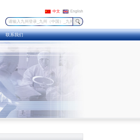
中文
English
联系我们