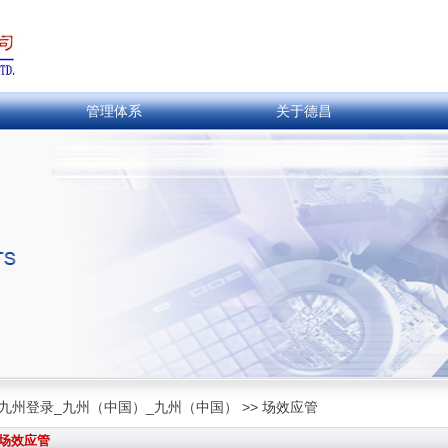
管理体系
关于德昌
九州登录_九州（中国）_九州（中国）
>>
场效应管
场效应管