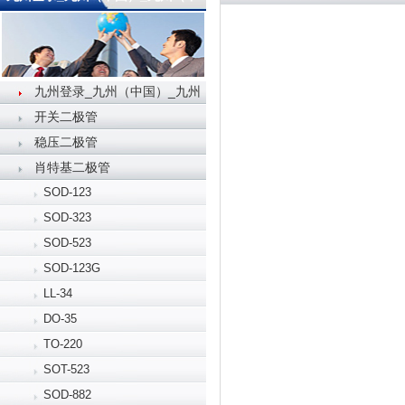
国） 信息
九州登录_九州（中国）_九州
（中国） 搜索
开关二极管
稳压二极管
肖特基二极管
SOD-123
SOD-323
SOD-523
SOD-123G
LL-34
DO-35
TO-220
SOT-523
SOD-882