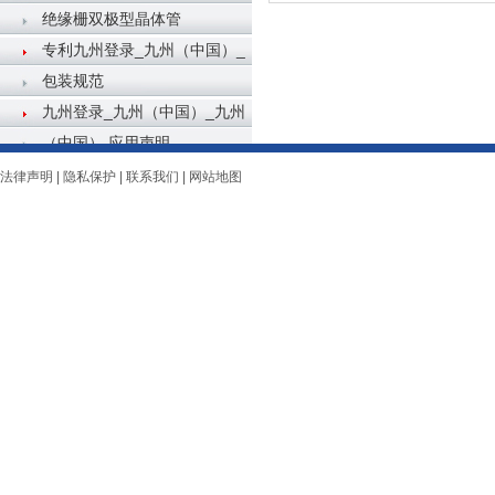
绝缘栅双极型晶体管
专利九州登录_九州（中国）_
九州（中国）
包装规范
九州登录_九州（中国）_九州
（中国） 应用声明
法律声明
|
隐私保护
|
联系我们
|
网站地图