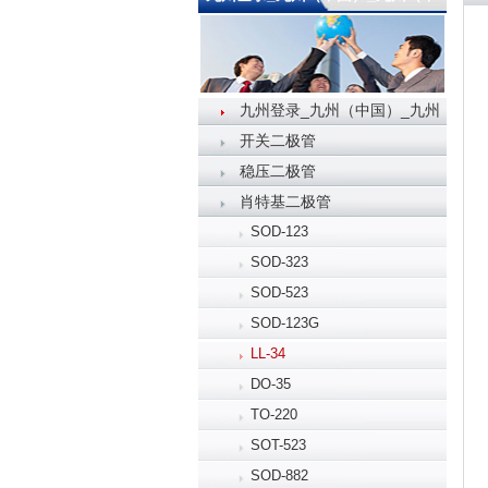
国） 信息
九州登录_九州（中国）_九州
（中国） 搜索
开关二极管
稳压二极管
肖特基二极管
SOD-123
SOD-323
SOD-523
SOD-123G
LL-34
DO-35
TO-220
SOT-523
SOD-882