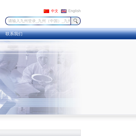
中文
English
联系我们