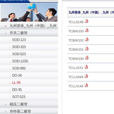
国） 信息
九州登录_九州（中国）_九州（中
TCLL914B
九州登录_九州（中国）_九州
TCBAV103
（中国） 搜索
开关二极管
SOD-123
TCBAV102
SOD-323
TCBAV101
SOD-523
TCBAV100
SOD-123G
TCLL4151
SOD-882
DO-34
TCLL4448
LL-34
TCLL4148
DO-35
SOT-523
稳压二极管
肖特基二极管